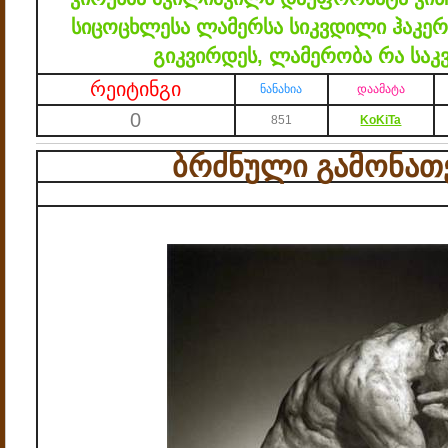
სიცოცხლესა ლამერსა სიკვდილი ჰაკე
გიკვირდეს, ლამერობა რა საკ
რეიტინგი
ნანახია
დაამატა
0
851
KoKiTa
ბრძნული გამონათ