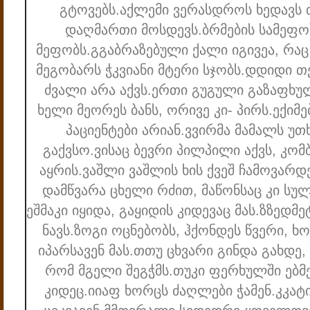
გტოვებს.
აქლემი ვერასდროს ხედავს თ
დაღმართი მოსდევს.
ბრმების სამეფ
მეფობს.
გ
გაბრაზებული ქალი იგივეა, რაც
მეგობარს ჭკვიანი მტერი სჯობს.
დ
დიდი თე
ძვალი არა აქვს.
ერთი გუგული გაზაფხულ
ხელი მეორეს ბანს, ორივე კი- პირს.
ექიმ
პაციენტები არიან.
ვ
ვირმა მამალს უთ
გაქვსო.
ვისაც ბევრი პილპილი აქვს, კო
აყრის.
ვაშლი ვაშლის ხის ქვეშ ჩამოვარდე
დამწვარა ცხელი რძით, მაწონსაც კი სუ
ეშმაკი იყიდა, გაყიდის კიდევაც მას.
ზ
ზედმე
ნავს.
ზოგი ოცნებობს, ჰქონდეს წვერი, ხო
იპარსავენ მას.
თ
თუ ცხვარი გინდა გახდე, 
რომ მგელი შეგჭმს.
თუკი ფერხულში ებმე
კიდეც.
ი
იაფ ხორცს ძაღლები ჭამენ.
კ
კატ