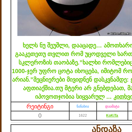
ხელს ნუ შეუშლი, დააცადე… ამოთხარო
გააკეთე
თუ თვლით რომ უცოდველი ხართ, 
სკლეროზის თაობაზე.
”ხალხი რომლებიც
1000-ჯერ უფრო ცოტა იხოცება, იმიტომ რომ
არიან.”
მეცნიერები მივიდნენ დასკვნამდე: 
აფთიაქშია.
თუ მტერი არ გნებდებათ, მა
იპოვოთ
ჯობია სიყვარულ
...
კითხვ
რეიტინგი
ნანახია
დაამატა
0
1622
KoKiTa
ანდაზა