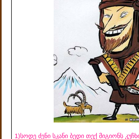
1)სოდე ძენი სკანი ბედი თექ მიგიონს კუჩხ