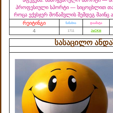
აფუჭებს.
სამოყვარულო სპორტი — სი
პროფესიული სპორტი — სიცოცხლით თა
როცა ექვსჯერ მოწამვლის შემდეგ მაინც 
რეიტინგი
ნანახია
დაამატა
4
1711
JaCKiii
სასაცილო ანდა