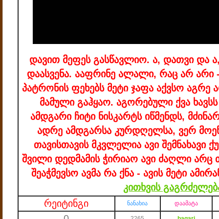
დავით მეფეს გასწავლიო.
ა, დათვი და ა
დაასვენა.
ააფრინე ალალი, რაც არ არი 
პატრონის ფეხებს მეტი ჯაფა აქვსო
აგრე ა
მამული გაჰყაო.
აგორებული ქვა ხავსს
ამდგარი ჩიტი ნისკარტს იწმენდს, მძინა
ადრე ამდგარსა კურდღელსა, ვერ მოეწ
თავისთავის მკვლელია
ავი შემნახავი 
შვილი დედმამის ჭირიაო
ავი ძაღლი არც თ
შეაჭმევსო
ავმა რა ქნა - ავის მეტი
ამირა
კითხვის გაგრძელებ
რეიტინგი
ნანახია
დაამატა
0
2265
baqari