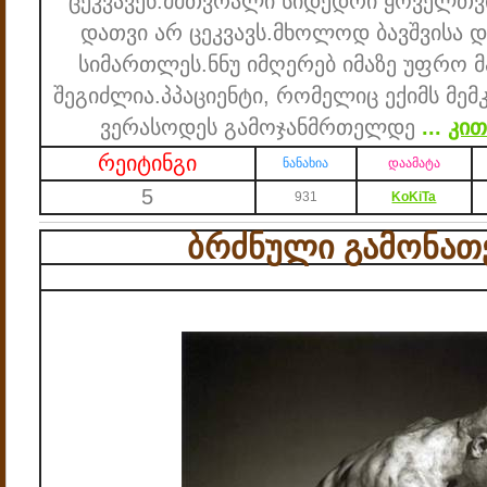
ცეკვავენ.
მ
მთვრალი სიდედრი ყოველთვი
დათვი არ ცეკვავს.
მხოლოდ ბავშვისა და
სიმართლეს.
ნ
ნუ იმღერებ იმაზე უფრო 
შეგიძლია.
პ
პაციენტი, რომელიც ექიმს მე
ვერასოდეს გამოჯანმრთელდე
...
კით
რეიტინგი
ნანახია
დაამატა
5
931
KoKiTa
ბრძნული გამონათ