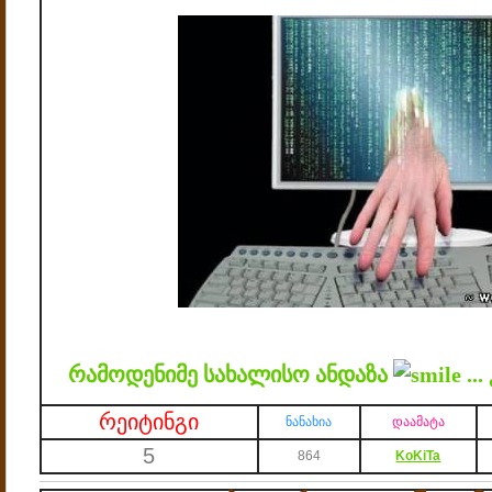
რამოდენიმე სახალისო ანდაზა
...
რეიტინგი
ნანახია
დაამატა
5
864
KoKiTa