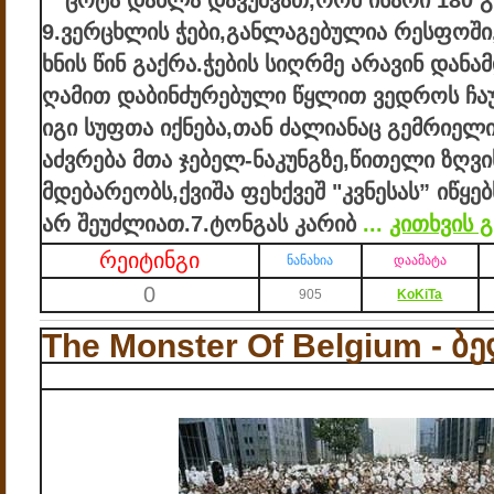
ცოტა დაბლა დავუშვათ,რომ ისარი 180 
9.ვერცხლის ჭები,განლაგებულია რესფოში,
ხნის წინ გაქრა.ჭების სიღრმე არავინ დან
ღამით დაბინძურებული წყლით ვედროს ჩაუ
იგი სუფთა იქნება,თან ძალიანაც გემრიელი
აძვრება მთა ჯებელ-ნაკუნგზე,წითელი ზღვი
მდებარეობს,ქვიშა ფეხქვეშ "კვნესას” იწყე
არ შეუძლიათ.
7.ტონგას კარიბ
...
კითხვის 
რეიტინგი
ნანახია
დაამატა
0
905
KoKiTa
The Monster Of Belgium - 