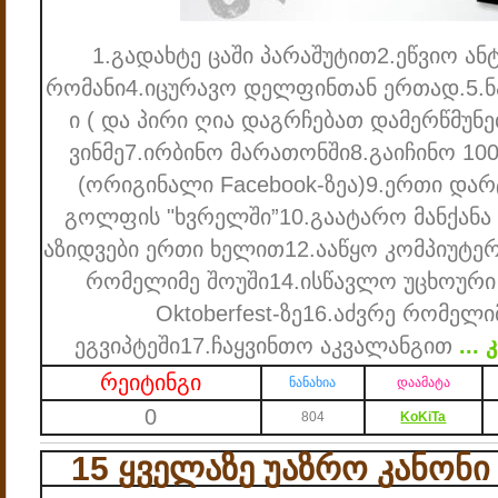
1.გადახტე ცაში პარაშუტით
2.ეწვიო ან
რომანი
4.იცურავო დელფინთან ერთად.
5.
ი ( და პირი ღია დაგრჩებათ დამერწმუნე
ვინმე
7.ირბინო მარათონში
8.გაიჩინო 100
(ორიგინალი Facebook-ზეა)
9.ერთი დარ
გოლფის "ხვრელში”
10.გაატარო მანქანა
აზიდვები ერთი ხელით
12.ააწყო კომპიუტე
რომელიმე შოუში
14.ისწავლო უცხოური
Oktoberfest-ზე
16.აძვრე რომელი
ეგვიპტეში
17.ჩაყვინთო აკვალანგით
...
კ
რეიტინგი
ნანახია
დაამატა
0
804
KoKiTa
15 ყველაზე უაზრო კანონი 