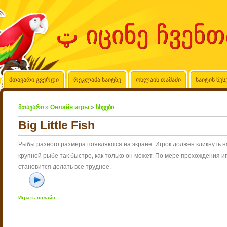
მთავარი გვერდი
რეკლამა საიტზე
ონლაინ თამაში
საიტის წეს
მთავარი
»
Онлайн игры
»
სხვები
Big Little Fish
Рыбы разного размера появляются на экране. Игрок должен кликнуть н
крупной рыбе так быстро, как только он может. По мере прохождения и
становится делать все труднее.
Играть онлайн