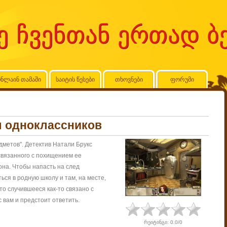
ნლაინ თამაში
საიტის წესები
თხოვნები
ფორუმი
ы одноклассников
дметов". Детектив Натали Брукс
связанного с похищением ее
она. Чтобы напасть на след
ся в родную школу и там, на месте,
то случившееся как-то связано с
 вам и предстоит ответить.
რეიტინგი
:
0.0
/
0