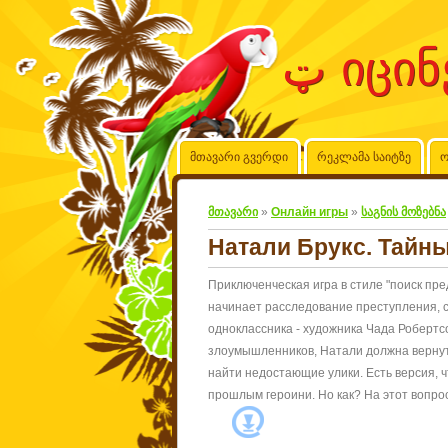
მთავარი გვერდი
რეკლამა საიტზე
ო
მთავარი
»
Онлайн игры
»
საგნის მოზებნა
Натали Брукс. Тайн
Приключенческая игра в стиле "поиск пре
начинает расследование преступления, 
одноклассника - художника Чада Робертс
злоумышленников, Натали должна вернуть
найти недостающие улики. Есть версия, ч
прошлым героини. Но как? На этот вопрос