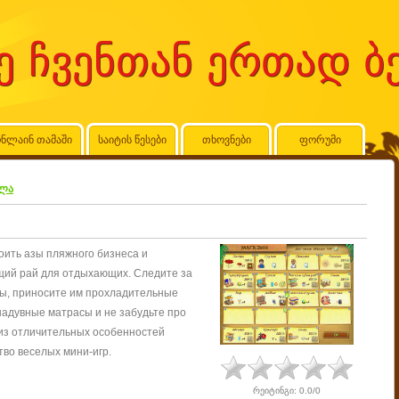
ნლაინ თამაში
საიტის წესები
თხოვნები
ფორუმი
ოლა
оить азы пляжного бизнеса и
щий рай для отдыхающих. Следите за
ны, приносите им прохладительные
надувные матрасы и не забудьте про
из отличительных особенностей
во веселых мини-игр.
რეიტინგი
:
0.0
/
0