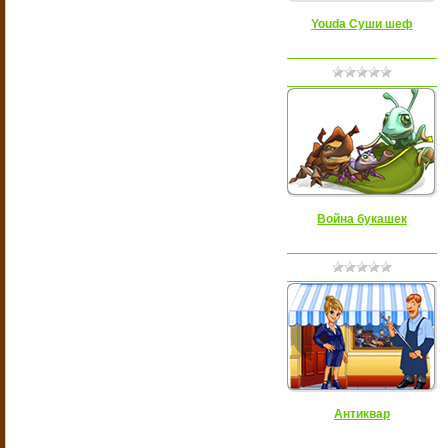
Youda Суши шеф
Война букашек
Антиквар