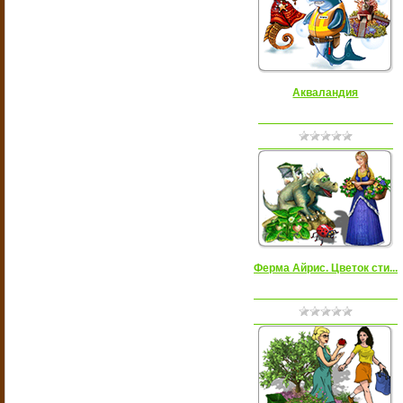
Акваландия
Ферма Айрис. Цветок сти...