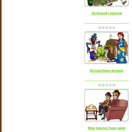
Зеленый городок
Волшебная ферма
Моя прелестная няня